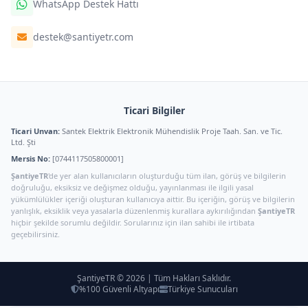
WhatsApp Destek Hattı
destek@santiyetr.com
Ticari Bilgiler
Ticari Unvan:
Santek Elektrik Elektronik Mühendislik Proje Taah. San. ve Tic.
Ltd. Şti
Mersis No:
[0744117505800001]
ŞantiyeTR
'de yer alan kullanıcıların oluşturduğu tüm ilan, görüş ve bilgilerin
doğruluğu, eksiksiz ve değişmez olduğu, yayınlanması ile ilgili yasal
yükümlülükler içeriği oluşturan kullanıcıya aittir. Bu içeriğin, görüş ve bilgilerin
yanlışlık, eksiklik veya yasalarla düzenlenmiş kurallara aykırılığından
ŞantiyeTR
hiçbir şekilde sorumlu değildir. Sorularınız için ilan sahibi ile irtibata
geçebilirsiniz.
ŞantiyeTR © 2026 | Tüm Hakları Saklıdır.
%100 Güvenli Altyapı
Türkiye Sunucuları