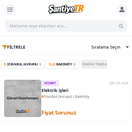
FILTRELE
İL:
İSTANBUL (AVRUPA)
İLÇE:
BAKIRKÖY
TÜMÜNÜ TEMIZLE
HIZMET
31.05.2026
Elektrik işleri
İstanbul (Avrupa)
/
Bakırköy
Fiyat Sorunuz