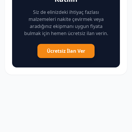
Siz de elinizdeki ihtiyaç fazlası
malzemeleri nakite çevirmek veya
aradığınız ekipmanı uygun fiyata
bulmak için hemen ücretsiz ilan verin.
Ücretsiz İlan Ver