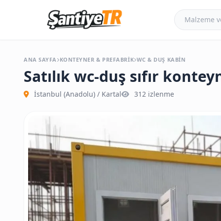
ANA SAYFA
KONTEYNER & PREFABRIK
WC & DUŞ KABIN
Satılık wc-duş sıfır kontey
İstanbul (Anadolu)
/
Kartal
312 izlenme