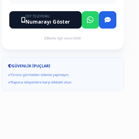
CEP TELEFONU
Numarayı Göster
İlanla ilgili sorun bildir
GÜVENLIK İPUÇLARI
Ürünü görmeden ödeme yapmayın.
Kapora isteyenlere karşı dikkatli olun.